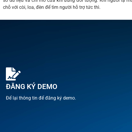
sở dữ liệu và chỉ mở cửa khi đúng đối tượng. Khi người lạ m
chỗ với còi, loa, đèn để tìm người hỗ trợ tức thì.
ĐĂNG KÝ DEMO
Để lại thông tin để đăng ký demo.