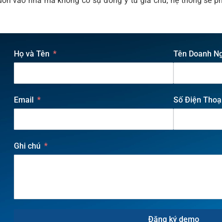
uốn vào nhà mà không có sự đồng ý từ gia chủ, hệ thống sẽ ph
Họ và Tên
Tên Doanh N
Email
Số Điện Thoạ
Ghi chú
Đăng ký demo