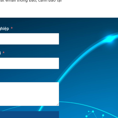
át email thông báo, cảnh báo tại
ghiệp
i