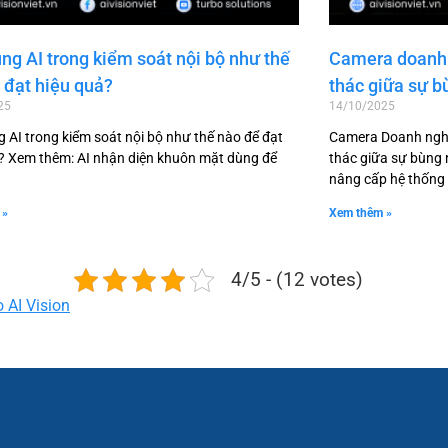
ng AI trong kiểm soát nội bộ như thế
Camera doanh 
 đạt hiệu quả?
thác giữa sự b
25
14/10/2025
 AI trong kiểm soát nội bộ như thế nào để đạt
Camera Doanh nghi
? Xem thêm: AI nhận diện khuôn mặt dùng để
thác giữa sự bùng
nâng cấp hệ thống
 »
Xem thêm »
4/5 - (12 votes)
o AI Vision