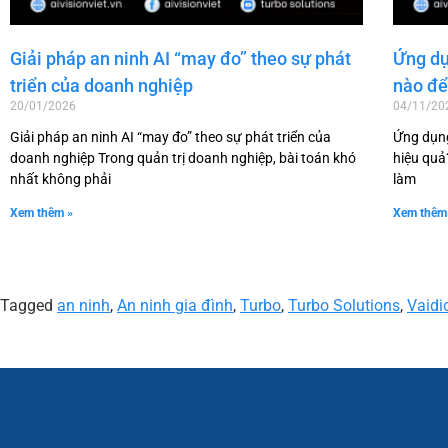
Giải pháp an ninh AI “may đo” theo sự phát
Ứng dụ
triển của doanh nghiệp
nào để
20/01/2026
04/11/20
Giải pháp an ninh AI “may đo” theo sự phát triển của
Ứng dụng
doanh nghiệp Trong quản trị doanh nghiệp, bài toán khó
hiệu quả
nhất không phải
làm
Xem thêm »
Xem thêm
Tagged
an ninh
,
An ninh gia đình
,
Turbo
,
Turbo Solutions
,
Vaidi