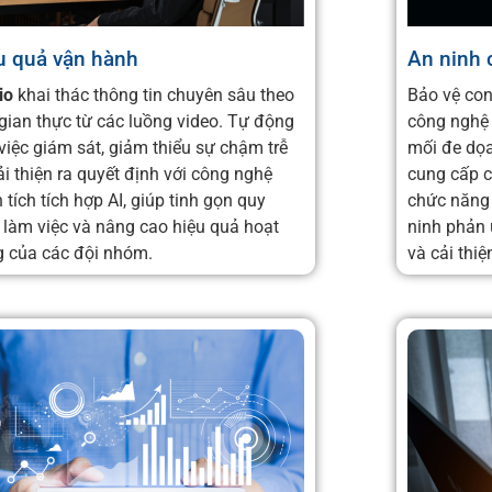
u quả vận hành
An ninh 
io
khai thác thông tin chuyên sâu theo
Bảo vệ con
 gian thực từ các luồng video. Tự động
công nghệ 
việc giám sát, giảm thiểu sự chậm trễ
mối đe dọa
ải thiện ra quyết định với công nghệ
cung cấp c
 tích tích hợp AI, giúp tinh gọn quy
chức năng 
h làm việc và nâng cao hiệu quả hoạt
ninh phản 
 của các đội nhóm.
và cải thiệ