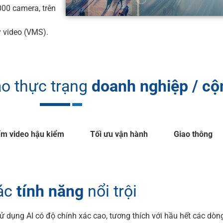
000 camera, trên
ý video (VMS).
ào thực trạng
doanh nghiệp / c
ếm video hậu kiểm
Tối ưu vận hành
Giao thông
ác
tính năng
nổi trội
ử dụng AI có độ chính xác cao, tương thích với hầu hết các dòn