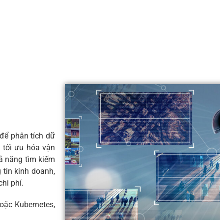
để phân tích dữ
à tối ưu hóa vận
hả năng tìm kiếm
 tin kinh doanh,
hi phí.
hoặc Kubernetes,