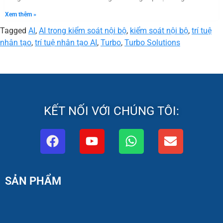
Xem thêm »
Tagged
AI
,
AI trong kiểm soát nội bộ
,
kiểm soát nội bộ
,
trí tuệ
nhân tạo
,
trí tuệ nhân tạo AI
,
Turbo
,
Turbo Solutions
KẾT NỐI VỚI CHÚNG TÔI:
SẢN PHẨM