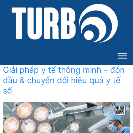
Giải pháp y tế thông minh – đón
đầu & chuyển đổi hiệu quả y tế
số